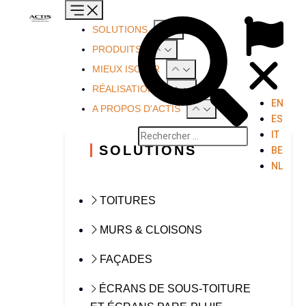
SOLUTIONS
PRODUITS
MIEUX ISOLER
RÉALISATIONS
EN
A PROPOS D'ACTIS
ES
IT
SOLUTIONS
BE
NL
TOITURES
MURS & CLOISONS
FAÇADES
ÉCRANS DE SOUS-TOITURE