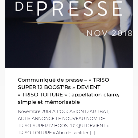
Communiqué de presse – « TRISO
SUPER 12 BOOST’Rs » DEVIENT
« TRISO TOITURE » : appellation claire,
simple et mémorisable
Novembre 2018 A L’OCCASION D’ARTIBAT,
ACTIS ANNONCE LE NOUVEAU NOM DE
TRISO-SUPER 12 BOOST’R’ QUI DEVIENT «
TRISO-TOITURE » Afin de faciliter [...]