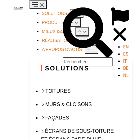
SOLUTIONS
PRODUITS
MIEUX ISOLER
RÉALISATIONS
EN
A PROPOS D'ACTIS
ES
IT
SOLUTIONS
BE
NL
TOITURES
MURS & CLOISONS
FAÇADES
ÉCRANS DE SOUS-TOITURE