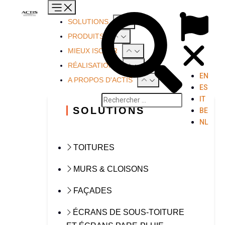
SOLUTIONS
PRODUITS
MIEUX ISOLER
RÉALISATIONS
EN
A PROPOS D'ACTIS
ES
IT
SOLUTIONS
BE
NL
TOITURES
MURS & CLOISONS
FAÇADES
ÉCRANS DE SOUS-TOITURE