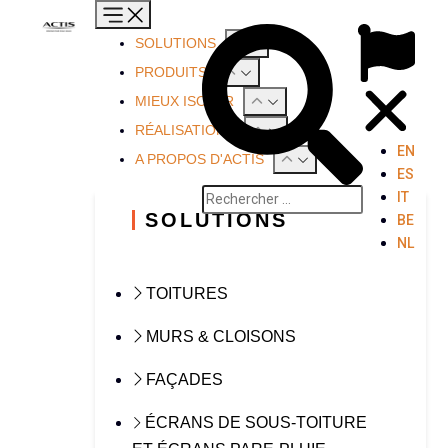
SOLUTIONS
PRODUITS
MIEUX ISOLER
RÉALISATIONS
EN
A PROPOS D'ACTIS
ES
IT
SOLUTIONS
BE
NL
TOITURES
MURS & CLOISONS
FAÇADES
ÉCRANS DE SOUS-TOITURE