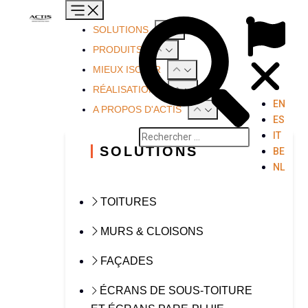
SOLUTIONS
PRODUITS
MIEUX ISOLER
RÉALISATIONS
EN
A PROPOS D'ACTIS
ES
IT
SOLUTIONS
BE
NL
TOITURES
MURS & CLOISONS
FAÇADES
ÉCRANS DE SOUS-TOITURE