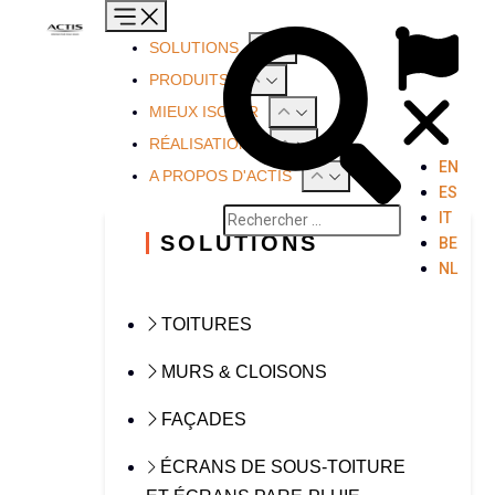
SOLUTIONS
PRODUITS
MIEUX ISOLER
RÉALISATIONS
EN
A PROPOS D'ACTIS
ES
IT
SOLUTIONS
BE
NL
TOITURES
MURS & CLOISONS
FAÇADES
ÉCRANS DE SOUS-TOITURE