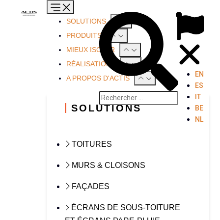
SOLUTIONS
PRODUITS
MIEUX ISOLER
RÉALISATIONS
EN
A PROPOS D'ACTIS
ES
IT
SOLUTIONS
BE
NL
TOITURES
MURS & CLOISONS
FAÇADES
ÉCRANS DE SOUS-TOITURE